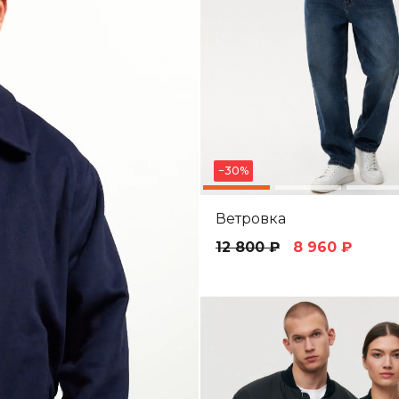
−30%
Ветровка
12 800 ₽
8 960 ₽
стрый за
предзака