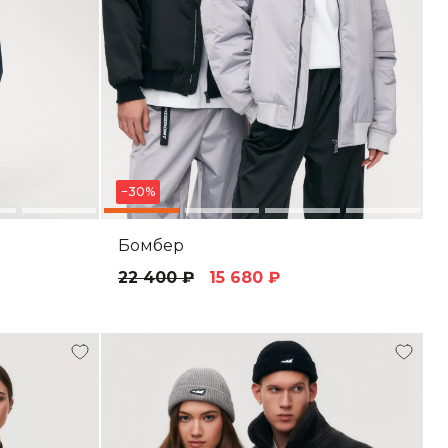
−30%
Бомбер
22 400 ₽
15 680 ₽
каз
з