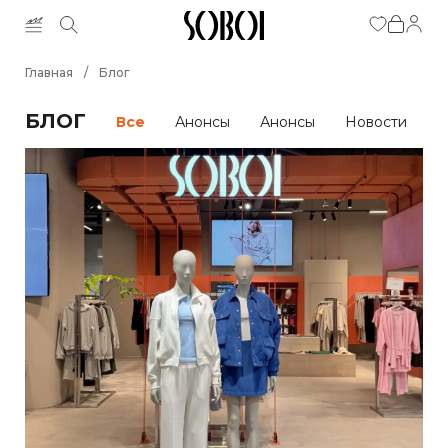
Главная
/
Блог
БЛОГ
Все
Анонсы
Анонсы
Новости