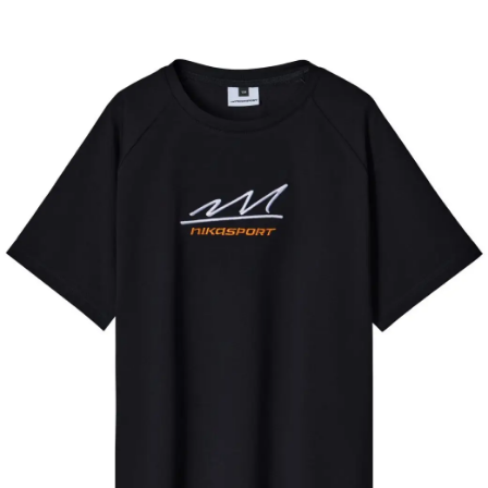
быстрый
предзаказ
заказ