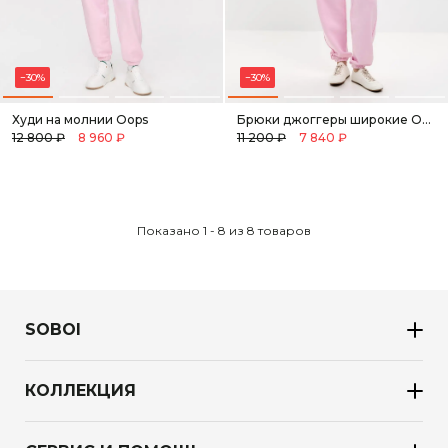
−30%
−30%
Худи на молнии Oops
Брюки джоггеры широкие Oops
12 800 ₽
8 960 ₽
11 200 ₽
7 840 ₽
Показано 1 - 8 из 8 товаров
SOBOI
КОЛЛЕКЦИЯ