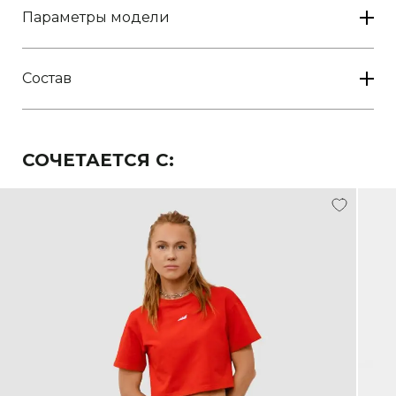
Параметры модели
INT
RU
Обхват
Обхват
Рост
груди
талии
Состав
XS
42
83-86
61-65
160-
176
S
44
87-90
66-70
160-
176
СОЧЕТАЕТСЯ С:
M
46
91-94
71-75
160-
176
L
48
95-98
76-80
160-
176
XL
50
99-102
81-85
160-
176
отмена
отмена
оформить предзаказ
закрыть
оформить заказ