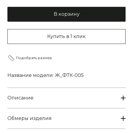
В корзину
Купить в 1 клик
Подобрать размер
Название модели: Ж_ФТК-005
быстрый
Описание
предзаказ
таблица
заказ
Обмеры изделия
размеров